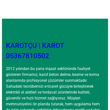
KAROTÇU | KAROT
05367810502
2012 yılından bu yana inşaat sektöründe faaliyet
gösteren firmamız, karot beton delme, kesme ve kırma
alanlarında profesyonel çözümler sunmaktadır.
Sahadaki tecrübemizi e-ticaret gücüyle birleştirerek
elektrikli el aletleri ve hırdavat ürünlerinde kaliteli,
güvenilir ve hızlı hizmet sağlıyoruz. Müşteri
memnuniyetini ön planda tutarak, hem uygulama hem
de ürün satışında sektörün ihtiyaçlarına pratik ve kalıcı