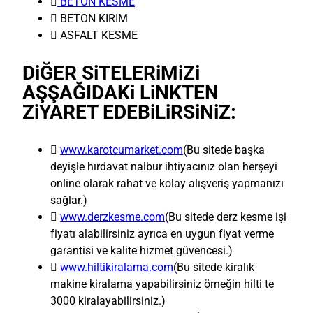

BETON KESME
 BETON KIRIM
 ASFALT KESME
DiĞER SiTELERiMiZi
AŞŞAĞIDAKi LiNKTEN
ZiYARET EDEBiLiRSiNiZ:

www.karotcumarket.com
(Bu sitede başka
deyişle hırdavat nalbur ihtiyacınız olan herşeyi
online olarak rahat ve kolay alışveriş yapmanızı
sağlar.)

www.derzkesme.com
(Bu sitede derz kesme işi
fiyatı alabilirsiniz ayrıca en uygun fiyat verme
garantisi ve kalite hizmet güvencesi.)

www.hiltikiralama.com
(Bu sitede kiralık
makine kiralama yapabilirsiniz örneğin hilti te
3000 kiralayabilirsiniz.)