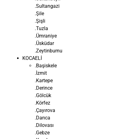
.Sultangazi
.Şile
.Şişli
.Tuzla
.Ümraniye
.Üsküdar
.Zeytinburnu
KOCAELİ
.Başiskele
.İzmit
.Kartepe
.Derince
.Gölcük
.Körfez
.Çayırova
.Darıca
.Dilovası
.Gebze