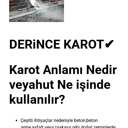
DERiNCE KAROT
✔
Karot Anlamı Nedir
veyahut Ne işinde
kullanılır?
Çeşitli ihtiyaçlar nedeniyle beton,beton
arme,asfalt veya taşkaya gibi doğal zeminlerde