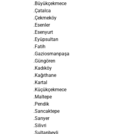
.Büyükçekmece
.Çatalca
.Çekmeköy
.Esenler
.Esenyurt
.Eyüpsultan
.Fatih
.Gaziosmanpaşa
.Güngören
.Kadıköy
.Kağıthane
.Kartal
.Küçükçekmece
.Maltepe
.Pendik
.Sancaktepe
.Sarıyer
.Silivri
.Sultanbeyli