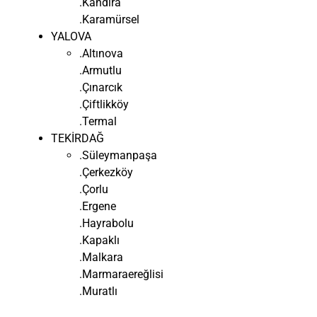
.Kandıra
.Karamürsel
YALOVA
.Altınova
.Armutlu
.Çınarcık
.Çiftlikköy
.Termal
TEKİRDAĞ
.Süleymanpaşa
.Çerkezköy
.Çorlu
.Ergene
.Hayrabolu
.Kapaklı
.Malkara
.Marmaraereğlisi
.Muratlı