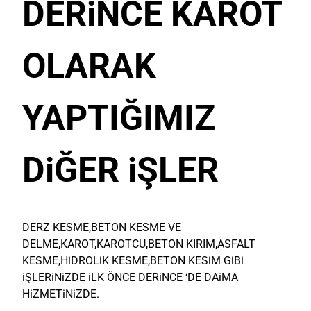
DERiNCE KAROT
OLARAK
YAPTIĞIMIZ
DiĞER iŞLER
DERZ KESME,BETON KESME VE
DELME,KAROT,KAROTCU,BETON KIRIM,ASFALT
KESME,HiDROLiK KESME,BETON KESiM GiBi
iŞLERiNiZDE iLK ÖNCE DERiNCE ‘DE DAiMA
HiZMETiNiZDE.