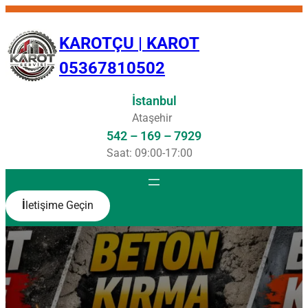
İçeriğe
geç
KAROTÇU | KAROT
05367810502
İstanbul
Ataşehir
542 – 169 – 7929
Saat: 09:00-17:00
İ
letişime Geçin