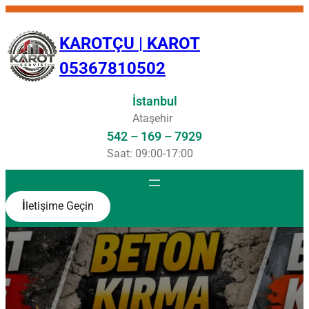
İçeriğe
geç
KAROTÇU | KAROT
05367810502
İstanbul
Ataşehir
542 – 169 – 7929
Saat: 09:00-17:00
İ
letişime Geçin