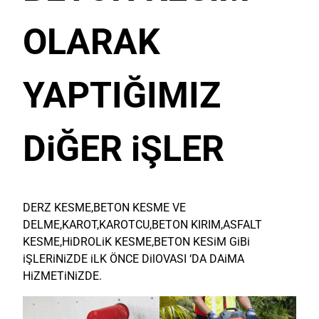
OLARAK
YAPTIĞIMIZ
DiĞER iŞLER
DERZ KESME,BETON KESME VE
DELME,KAROT,KAROTCU,BETON KIRIM,ASFALT
KESME,HiDROLiK KESME,BETON KESiM GiBi
iŞLERiNiZDE iLK ÖNCE DilOVASI ‘DA DAiMA
HiZMETiNiZDE.