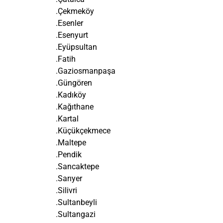
.Çekmeköy
.Esenler
.Esenyurt
.Eyüpsultan
.Fatih
.Gaziosmanpaşa
.Güngören
.Kadıköy
.Kağıthane
.Kartal
.Küçükçekmece
.Maltepe
.Pendik
.Sancaktepe
.Sarıyer
.Silivri
.Sultanbeyli
.Sultangazi