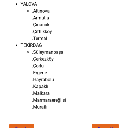
YALOVA
.Altınova
.Armutlu
.Çınarcık
.Çiftlikköy
.Termal
TEKİRDAĞ
.Süleymanpaşa
.Çerkezköy
.Çorlu
.Ergene
.Hayrabolu
.Kapaklı
.Malkara
.Marmaraereğlisi
.Muratlı