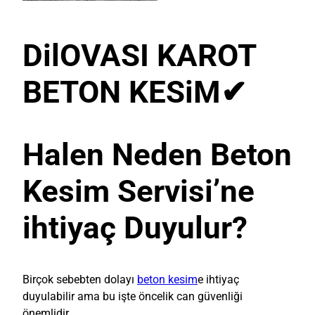
DilOVASI KAROT
BETON KESiM
✔
Halen Neden Beton
Kesim Servisi’ne
ihtiyaç Duyulur?
Birçok sebebten dolayı
beton kesim
e ihtiyaç
duyulabilir ama bu işte öncelik can güvenliği
önemlidir.