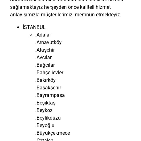
sağlamaktayız herşeyden önce kaliteli hizmet
anlayışımızla müşterilerimizi memnun etmekteyiz.
İSTANBUL
.Adalar
.Arnavutköy
.Ataşehir
.Avcılar
.Bağcılar
.Bahçelievler
.Bakırköy
.Başakşehir
.Bayrampaşa
.Beşiktaş
.Beykoz
.Beylikdüzü
.Beyoğlu
.Büyükçekmece
.Çatalca