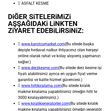
 ASFALT KESME
DiĞER SiTELERiMiZi
AŞŞAĞIDAKi LiNKTEN
ZiYARET EDEBiLiRSiNiZ:

www.karotcumarket.com
(Bu sitede başka
deyişle hırdavat nalbur ihtiyacınız olan herşeyi
online olarak rahat ve kolay alışveriş yapmanızı
sağlar.)

www.derzkesme.com
(Bu sitede derz kesme işi
fiyatı alabilirsiniz ayrıca en uygun fiyat verme
garantisi ve kalite hizmet güvencesi.)

www.hiltikiralama.com
(Bu sitede kiralık
makine kiralama yapabilirsiniz örneğin hilti te
3000 kiralayabilirsiniz.)

www.kiralikjeneratorler.com
(Bu sitede kiralık
makine kiralama yapabilirsiniz örneğin jeneratör