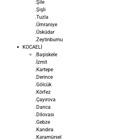
.Şile
.Şişli
.Tuzla
.Ümraniye
.Üsküdar
.Zeytinburnu
KOCAELİ
.Başiskele
.İzmit
.Kartepe
.Derince
.Gölcük
.Körfez
.Çayırova
.Darıca
.Dilovası
.Gebze
.Kandıra
.Karamürsel