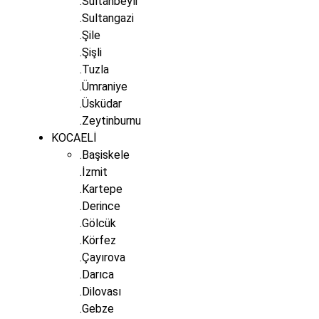
.Sultanbeyli
.Sultangazi
.Şile
.Şişli
.Tuzla
.Ümraniye
.Üsküdar
.Zeytinburnu
KOCAELİ
.Başiskele
.İzmit
.Kartepe
.Derince
.Gölcük
.Körfez
.Çayırova
.Darıca
.Dilovası
.Gebze