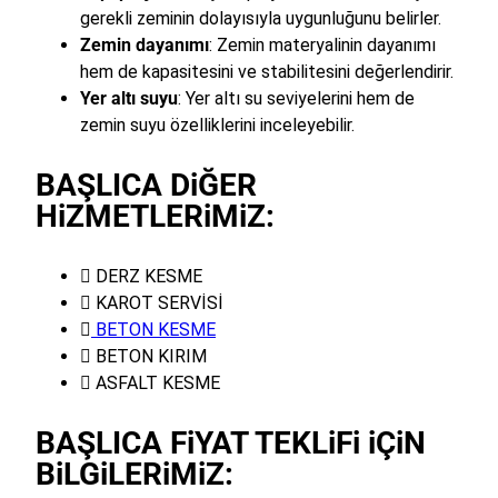
gerekli zeminin dolayısıyla uygunluğunu belirler.
Zemin dayanımı
: Zemin materyalinin dayanımı
hem de kapasitesini ve stabilitesini değerlendirir.
Yer altı suyu
: Yer altı su seviyelerini hem de
zemin suyu özelliklerini inceleyebilir.
BAŞLICA DiĞER
HiZMETLERiMiZ:
 DERZ KESME
 KAROT SERVİSİ

BETON KESME
 BETON KIRIM
 ASFALT KESME
BAŞLICA FiYAT TEKLiFi iÇiN
BiLGiLERiMiZ: