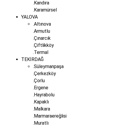
.Kandıra
.Karamürsel
YALOVA
.Altınova
.Armutlu
.Çınarcık
.Çiftlikköy
.Termal
TEKİRDAĞ
.Süleymanpaşa
.Çerkezköy
.Çorlu
.Ergene
.Hayrabolu
.Kapaklı
.Malkara
.Marmaraereğlisi
.Muratlı