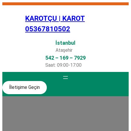
İçeriğe
geç
KAROTÇU | KAROT
05367810502
İstanbul
Ataşehir
542 – 169 – 7929
Saat: 09:00-17:00
İ
letişime Geçin