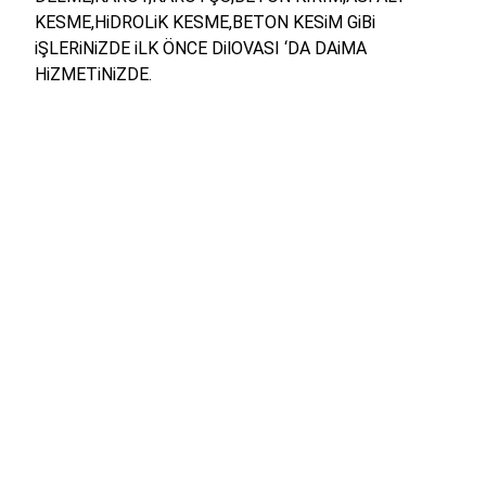
KESME,HiDROLiK KESME,BETON KESiM GiBi
iŞLERiNiZDE iLK ÖNCE DilOVASI ‘DA DAiMA
HiZMETiNiZDE.