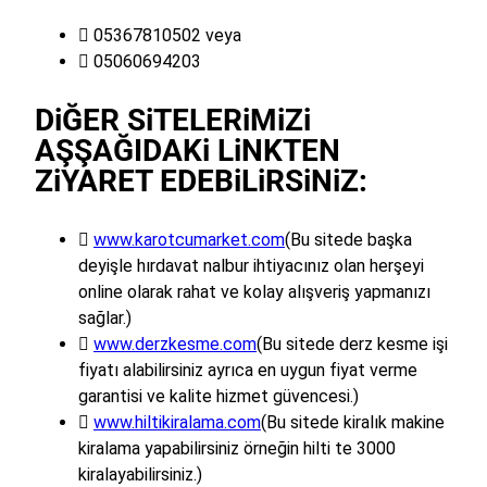
 05367810502 veya
 05060694203
DiĞER SiTELERiMiZi
AŞŞAĞIDAKi LiNKTEN
ZiYARET EDEBiLiRSiNiZ:

www.karotcumarket.com
(Bu sitede başka
deyişle hırdavat nalbur ihtiyacınız olan herşeyi
online olarak rahat ve kolay alışveriş yapmanızı
sağlar.)

www.derzkesme.com
(Bu sitede derz kesme işi
fiyatı alabilirsiniz ayrıca en uygun fiyat verme
garantisi ve kalite hizmet güvencesi.)

www.hiltikiralama.com
(Bu sitede kiralık makine
kiralama yapabilirsiniz örneğin hilti te 3000
kiralayabilirsiniz.)