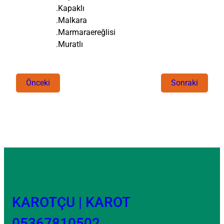
.Kapaklı
.Malkara
.Marmaraereğlisi
.Muratlı
Önceki
Sonraki
KAROTÇU | KAROT
05367810502