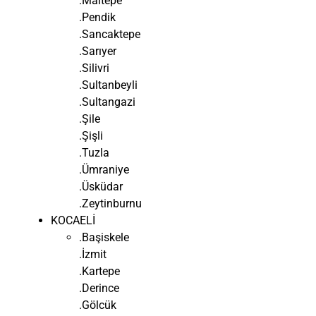
.Maltepe
.Pendik
.Sancaktepe
.Sarıyer
.Silivri
.Sultanbeyli
.Sultangazi
.Şile
.Şişli
.Tuzla
.Ümraniye
.Üsküdar
.Zeytinburnu
KOCAELİ
.Başiskele
.İzmit
.Kartepe
.Derince
.Gölcük