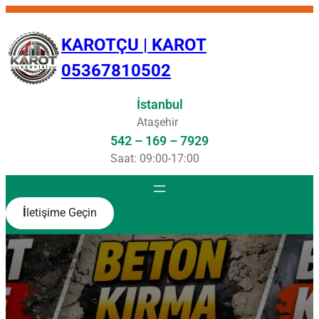
İçeriğe
geç
KAROTÇU | KAROT
05367810502
İstanbul
Ataşehir
542 – 169 – 7929
Saat: 09:00-17:00
İ
letişime Geçin