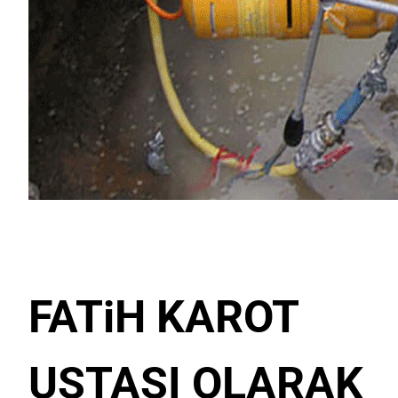
FATiH KAROT
USTASI
OLARAK