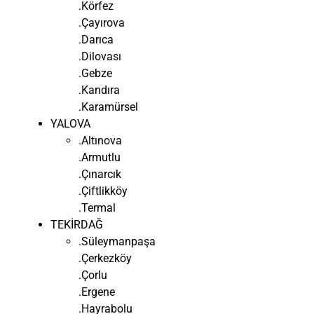
.Körfez
.Çayırova
.Darıca
.Dilovası
.Gebze
.Kandıra
.Karamürsel
YALOVA
.Altınova
.Armutlu
.Çınarcık
.Çiftlikköy
.Termal
TEKİRDAĞ
.Süleymanpaşa
.Çerkezköy
.Çorlu
.Ergene
.Hayrabolu