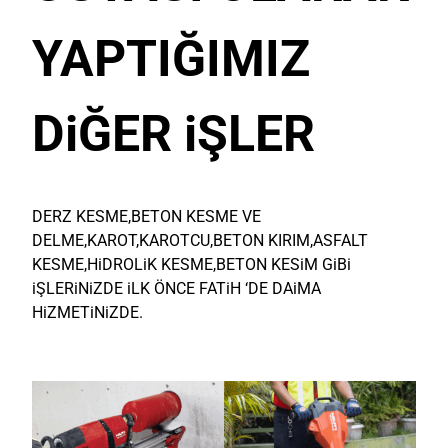
YAPTIĞIMIZ
DiĞER iŞLER
DERZ KESME,BETON KESME VE
DELME,KAROT,KAROTCU,BETON KIRIM,ASFALT
KESME,HiDROLiK KESME,BETON KESiM GiBi
iŞLERiNiZDE iLK ÖNCE FATiH ‘DE DAiMA
HiZMETiNiZDE.