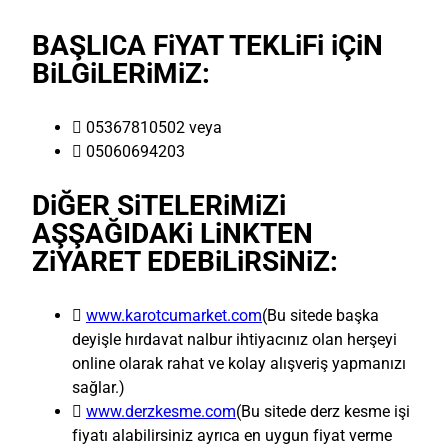
BAŞLICA FiYAT TEKLiFi iÇiN
BiLGiLERiMiZ:
 05367810502 veya
 05060694203
DiĞER SiTELERiMiZi
AŞŞAĞIDAKi LiNKTEN
ZiYARET EDEBiLiRSiNiZ:

www.karotcumarket.com
(Bu sitede başka
deyişle hırdavat nalbur ihtiyacınız olan herşeyi
online olarak rahat ve kolay alışveriş yapmanızı
sağlar.)

www.derzkesme.com
(Bu sitede derz kesme işi
fiyatı alabilirsiniz ayrıca en uygun fiyat verme