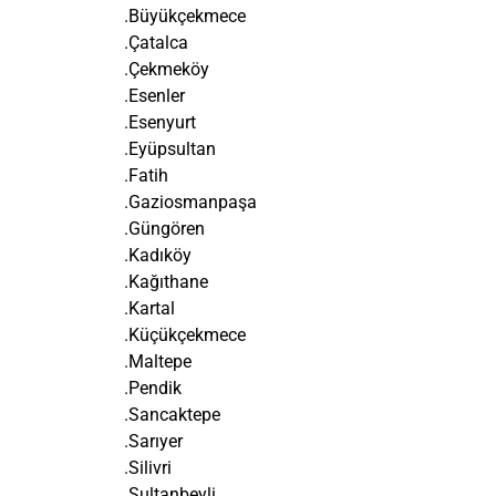
.Büyükçekmece
.Çatalca
.Çekmeköy
.Esenler
.Esenyurt
.Eyüpsultan
.Fatih
.Gaziosmanpaşa
.Güngören
.Kadıköy
.Kağıthane
.Kartal
.Küçükçekmece
.Maltepe
.Pendik
.Sancaktepe
.Sarıyer
.Silivri
.Sultanbeyli