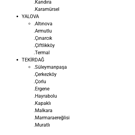
.Kandıra
.Karamürsel
YALOVA
.Altınova
.Armutlu
.Çınarcık
.Çiftlikköy
.Termal
TEKİRDAĞ
.Süleymanpaşa
.Çerkezköy
.Çorlu
.Ergene
.Hayrabolu
.Kapaklı
.Malkara
.Marmaraereğlisi
.Muratlı