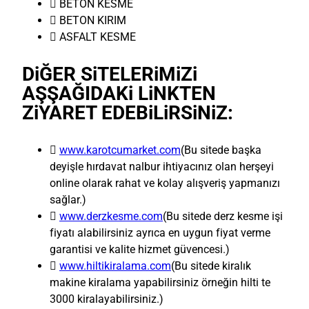
 BETON KESME
 BETON KIRIM
 ASFALT KESME
DiĞER SiTELERiMiZi
AŞŞAĞIDAKi LiNKTEN
ZiYARET EDEBiLiRSiNiZ:

www.karotcumarket.com
(Bu sitede başka
deyişle hırdavat nalbur ihtiyacınız olan herşeyi
online olarak rahat ve kolay alışveriş yapmanızı
sağlar.)

www.derzkesme.com
(Bu sitede derz kesme işi
fiyatı alabilirsiniz ayrıca en uygun fiyat verme
garantisi ve kalite hizmet güvencesi.)

www.hiltikiralama.com
(Bu sitede kiralık
makine kiralama yapabilirsiniz örneğin hilti te
3000 kiralayabilirsiniz.)