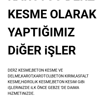
KESME OLARAK
YAPTIĞIMIZ
DiĞER iŞLER
DERZ KESME,BETON KESME VE
DELME,KAROT,KAROTCU,BETON KIRIM,ASFALT
KESME,HiDROLiK KESME,BETON KESiM GiBi
iŞLERiNiZDE iLK ÖNCE GEBZE ‘DE DAiMA
HiZMETiNiZDE.