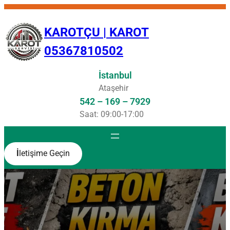
İçeriğe
geç
KAROTÇU | KAROT
05367810502
İstanbul
Ataşehir
542 – 169 – 7929
Saat: 09:00-17:00
İ
letişime Geçin