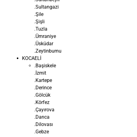
.Sultangazi
.Şile
.Şişli
.Tuzla
.Ümraniye
.Üsküdar
.Zeytinburnu
KOCAELİ
.Başiskele
.İzmit
.Kartepe
.Derince
.Gölcük
.Körfez
.Çayırova
.Darıca
.Dilovası
.Gebze