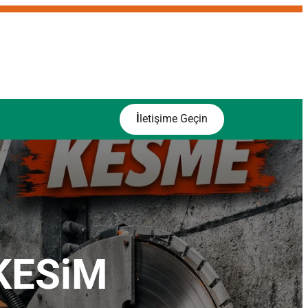
İ
letişime Geçin
KESiM