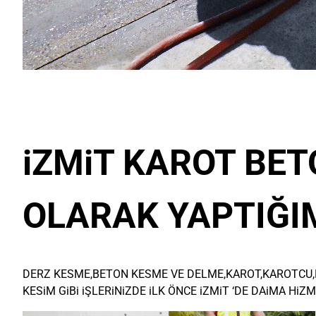
iZMiT KAROT BET
OLARAK YAPTIĞIM
DERZ KESME,BETON KESME VE DELME,KAROT,KAROTCU,
KESiM GiBi iŞLERiNiZDE iLK ÖNCE iZMiT ‘DE DAiMA HiZM