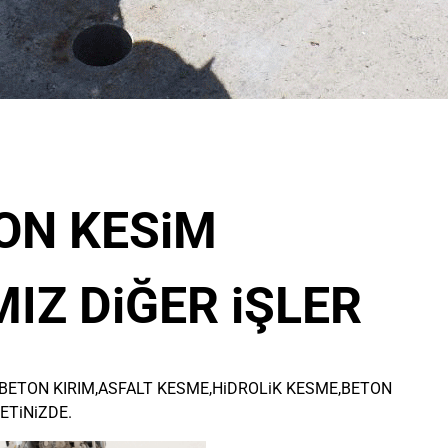
ON KESiM
IZ DiĞER iŞLER
BETON KIRIM,ASFALT KESME,HiDROLiK KESME,BETON
ETiNiZDE.