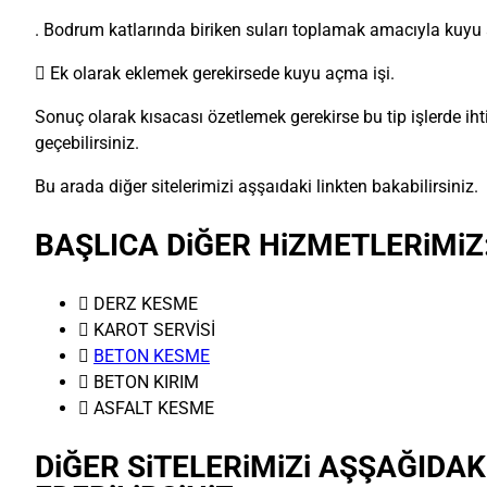
. Bodrum katlarında biriken suları toplamak amacıyla kuyu
 Ek olarak eklemek gerekirsede kuyu açma işi.
Sonuç olarak kısacası özetlemek gerekirse bu tip işlerde ihtiy
geçebilirsiniz.
Bu arada diğer sitelerimizi aşşaıdaki linkten bakabilirsiniz.
BAŞLICA DiĞER HiZMETLERiMiZ
 DERZ KESME
 KAROT SERVİSİ

BETON KESME
 BETON KIRIM
 ASFALT KESME
DiĞER SiTELERiMiZi AŞŞAĞIDAK