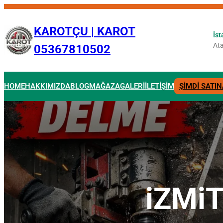
İçeriğe
geç
KAROTÇU | KAROT
İst
Ata
05367810502
HOME
HAKKIMIZDA
BLOG
MAĞAZA
GALERİ
İLETİŞİM
ŞİMDİ SATIN
iZMi