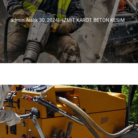
admin
|
Aralık 30, 2024
|
iZMiT KAROT BETON KESiM