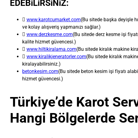
EDEBiLiRSiNiZ:

www.karotcumarket.com
(Bu sitede başka deyişle hı
ve kolay alışveriş yapmanızı sağlar.)

www.derzkesme.com
(Bu sitede derz kesme işi fiyat
kalite hizmet güvencesi.)

www.hiltikiralama.com
(Bu sitede kiralık makine kira

www.kiralikjeneratorler.com
(Bu sitede kiralık makin
kiralayabilirsiniz.)
betonkesim.com
(Bu sitede beton kesim işi fiyatı alab
hizmet güvencesi.)
Türkiye’de Karot Servi
Hangi Bölgelerde Ser