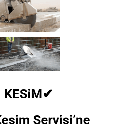
 KESiM
✔
esim Servisi’ne