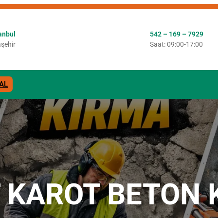
anbul
542 – 169 – 7929
şehir
Saat: 09:00-17:00
AL
T KAROT BETON 