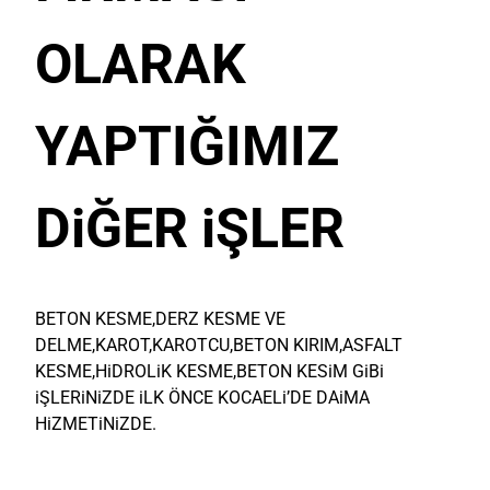
OLARAK
YAPTIĞIMIZ
DiĞER iŞLER
BETON KESME,DERZ KESME VE
DELME,KAROT,KAROTCU,BETON KIRIM,ASFALT
KESME,HiDROLiK KESME,BETON KESiM GiBi
iŞLERiNiZDE iLK ÖNCE KOCAELi’DE DAiMA
HiZMETiNiZDE.