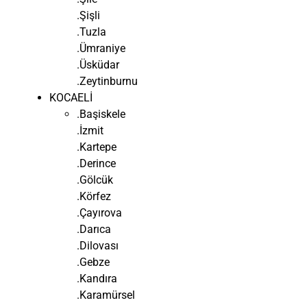
.Şişli
.Tuzla
.Ümraniye
.Üsküdar
.Zeytinburnu
KOCAELİ
.Başiskele
.İzmit
.Kartepe
.Derince
.Gölcük
.Körfez
.Çayırova
.Darıca
.Dilovası
.Gebze
.Kandıra
.Karamürsel