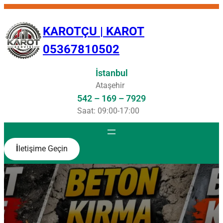
İçeriğe
geç
KAROTÇU | KAROT
05367810502
İstanbul
Ataşehir
542 – 169 – 7929
Saat: 09:00-17:00
İ
letişime Geçin