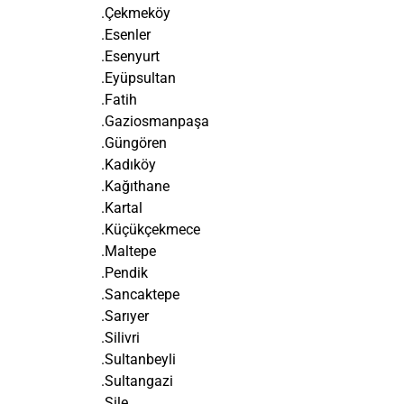
.Çekmeköy
.Esenler
.Esenyurt
.Eyüpsultan
.Fatih
.Gaziosmanpaşa
.Güngören
.Kadıköy
.Kağıthane
.Kartal
.Küçükçekmece
.Maltepe
.Pendik
.Sancaktepe
.Sarıyer
.Silivri
.Sultanbeyli
.Sultangazi
.Şile