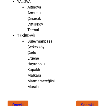
YALOVA
.Altınova
.Armutlu
.Çınarcık
.Çiftlikköy
.Termal
TEKİRDAĞ
.Süleymanpaşa
.Çerkezköy
.Çorlu
.Ergene
.Hayrabolu
.Kapaklı
.Malkara
.Marmaraereğlisi
.Muratlı
Önceki
Sonraki