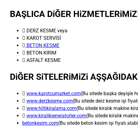
BAŞLICA DiĞER HiZMETLERiMiZ
 DERZ KESME veya
 KAROT SERVİSİ

BETON KESME
 BETON KIRIM
 ASFALT KESME
DiĞER SiTELERiMiZi AŞŞAĞIDAKi

www.karotcumarket.com
(Bu sitede başka deyişle hı

www.derzkesme.com
(Bu sitede derz kesme işi fiyat

www.hiltikiralama.com
(Bu sitede kiralık makine kira

www.kiralikjeneratorler.com
(Bu sitede kiralık makine
betonkesim.com
(Bu sitede beton kesim işi fiyatı alab