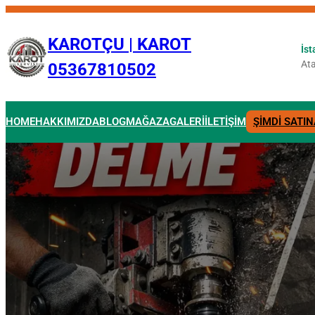
İçeriğe
geç
KAROTÇU | KAROT
İst
Ata
05367810502
HOME
HAKKIMIZDA
BLOG
MAĞAZA
GALERİ
İLETİŞİM
ŞİMDİ SATIN