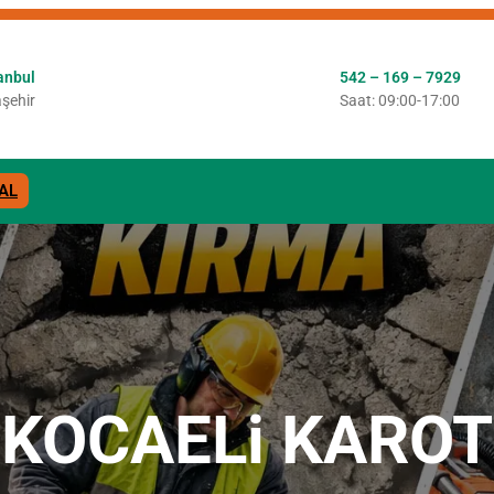
anbul
542 – 169 – 7929
şehir
Saat: 09:00-17:00
AL
KOCAELi KAROT