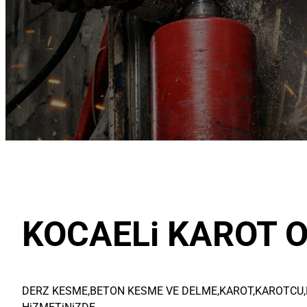
KOCAELi KAROT O
DERZ KESME,BETON KESME VE DELME,KAROT,KAROTCU,BE