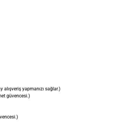
ay alışveriş yapmanızı sağlar.)
zmet güvencesi.)
üvencesi.)