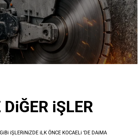
 DiĞER iŞLER
i iŞLERiNiZDE iLK ÖNCE KOCAELi ‘DE DAiMA