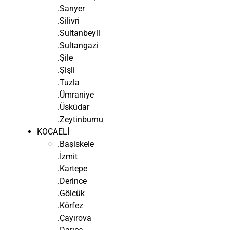
.Sarıyer
.Silivri
.Sultanbeyli
.Sultangazi
.Şile
.Şişli
.Tuzla
.Ümraniye
.Üsküdar
.Zeytinburnu
KOCAELİ
.Başiskele
.İzmit
.Kartepe
.Derince
.Gölcük
.Körfez
.Çayırova