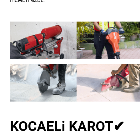
HiZMETiNiZDE.
KOCAELi KAROT
✔