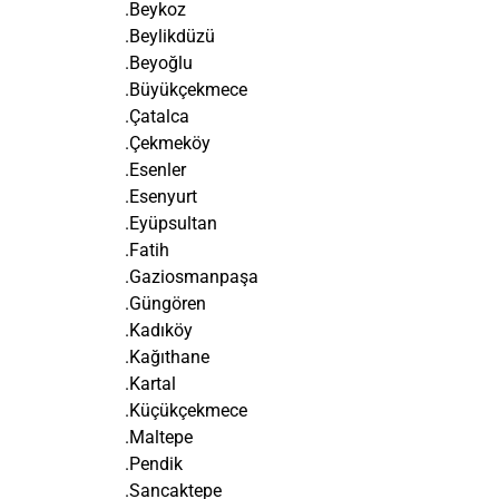
.Beykoz
.Beylikdüzü
.Beyoğlu
.Büyükçekmece
.Çatalca
.Çekmeköy
.Esenler
.Esenyurt
.Eyüpsultan
.Fatih
.Gaziosmanpaşa
.Güngören
.Kadıköy
.Kağıthane
.Kartal
.Küçükçekmece
.Maltepe
.Pendik
.Sancaktepe