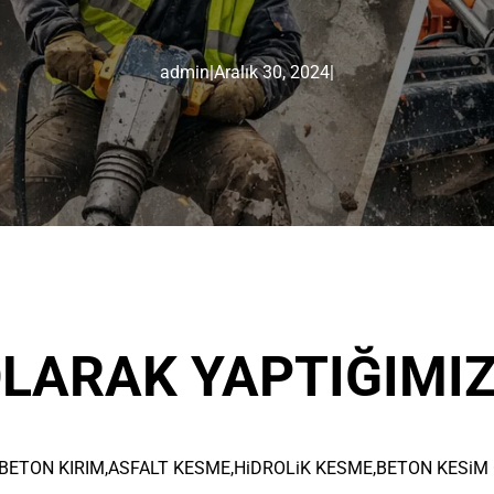
admin
|
Aralık 30, 2024
|
LARAK YAPTIĞIMIZ
TON KIRIM,ASFALT KESME,HiDROLiK KESME,BETON KESiM GiB