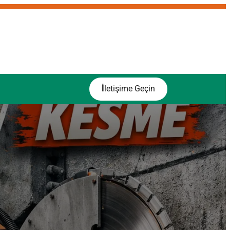
İ
letişime Geçin