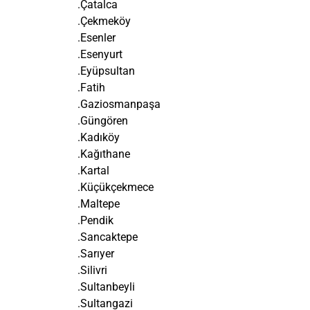
.Çatalca
.Çekmeköy
.Esenler
.Esenyurt
.Eyüpsultan
.Fatih
.Gaziosmanpaşa
.Güngören
.Kadıköy
.Kağıthane
.Kartal
.Küçükçekmece
.Maltepe
.Pendik
.Sancaktepe
.Sarıyer
.Silivri
.Sultanbeyli
.Sultangazi