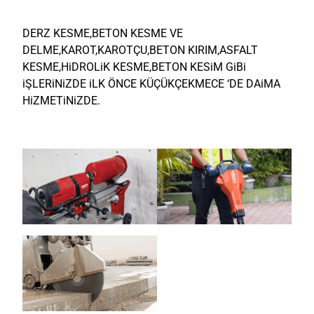
DERZ KESME,BETON KESME VE
DELME,KAROT,KAROTÇU,BETON KIRIM,ASFALT
KESME,HiDROLiK KESME,BETON KESiM GiBi
iŞLERiNiZDE iLK ÖNCE KÜÇÜKÇEKMECE ‘DE DAiMA
HiZMETiNiZDE.