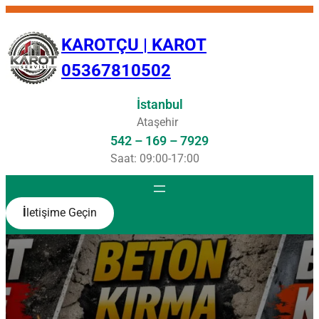
İçeriğe
geç
KAROTÇU | KAROT
05367810502
İstanbul
Ataşehir
542 – 169 – 7929
Saat: 09:00-17:00
İ
letişime Geçin