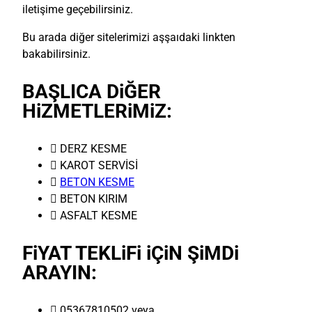
iletişime geçebilirsiniz.
Bu arada diğer sitelerimizi aşşaıdaki linkten
bakabilirsiniz.
BAŞLICA DiĞER
HiZMETLERiMiZ:
 DERZ KESME
 KAROT SERVİSİ

BETON KESME
 BETON KIRIM
 ASFALT KESME
FiYAT TEKLiFi iÇiN ŞiMDi
ARAYIN:
 05367810502 veya