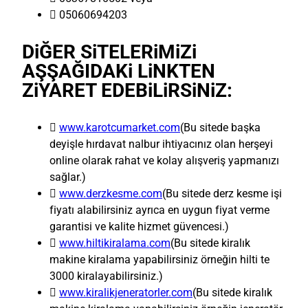
 05060694203
DiĞER SiTELERiMiZi
AŞŞAĞIDAKi LiNKTEN
ZiYARET EDEBiLiRSiNiZ:

www.karotcumarket.com
(Bu sitede başka
deyişle hırdavat nalbur ihtiyacınız olan herşeyi
online olarak rahat ve kolay alışveriş yapmanızı
sağlar.)

www.derzkesme.com
(Bu sitede derz kesme işi
fiyatı alabilirsiniz ayrıca en uygun fiyat verme
garantisi ve kalite hizmet güvencesi.)

www.hiltikiralama.com
(Bu sitede kiralık
makine kiralama yapabilirsiniz örneğin hilti te
3000 kiralayabilirsiniz.)

www.kiralikjeneratorler.com
(Bu sitede kiralık