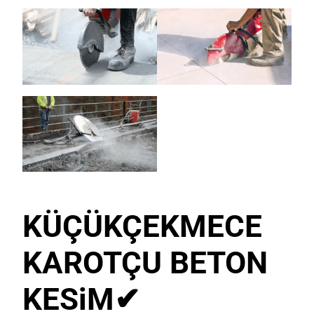
KÜÇÜKÇEKMECE
KAROTÇU BETON
KESiM
✔