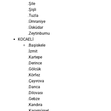
.Şile
.Şişli
.Tuzla
.Ümraniye
.Üsküdar
.Zeytinburnu
KOCAELİ
.Başiskele
.İzmit
.Kartepe
.Derince
.Gölcük
.Körfez
.Çayırova
.Darıca
.Dilovası
.Gebze
.Kandıra
.Karamürsel