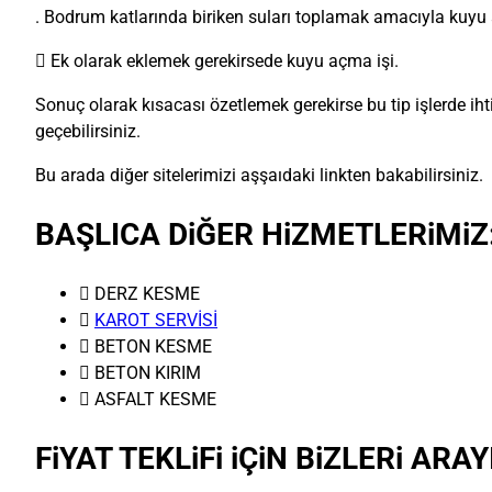
. Bodrum katlarında biriken suları toplamak amacıyla kuyu
 Ek olarak eklemek gerekirsede kuyu açma işi.
Sonuç olarak kısacası özetlemek gerekirse bu tip işlerde ihtiy
geçebilirsiniz.
Bu arada diğer sitelerimizi aşşaıdaki linkten bakabilirsiniz.
BAŞLICA DiĞER HiZMETLERiMiZ
 DERZ KESME

KAROT SERVİSİ
 BETON KESME
 BETON KIRIM
 ASFALT KESME
FiYAT TEKLiFi iÇiN BiZLERi ARAY