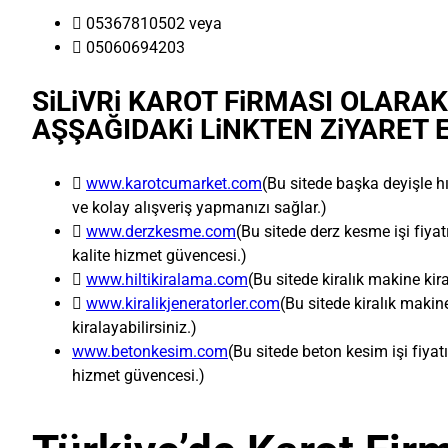
 05367810502 veya
 05060694203
SiLiVRi KAROT FiRMASI OLARAK
AŞŞAĞIDAKi LiNKTEN ZiYARET E

www.karotcumarket.com
(Bu sitede başka deyişle hı
ve kolay alışveriş yapmanızı sağlar.)

www.derzkesme.com
(Bu sitede derz kesme işi fiyat
kalite hizmet güvencesi.)

www.hiltikiralama.com
(Bu sitede kiralık makine kira

www.kiralikjeneratorler.com
(Bu sitede kiralık makin
kiralayabilirsiniz.)
www.betonkesim.com
(Bu sitede beton kesim işi fiyatı
hizmet güvencesi.)