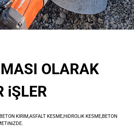
iRMASI OLARAK
R iŞLER
BETON KIRIM,ASFALT KESME,HiDROLiK KESME,BETON
METiNiZDE.