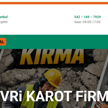
anbul
542 – 169 – 7929
şehir
Saat: 09:00-17:00
AL
iVRi KAROT FiR