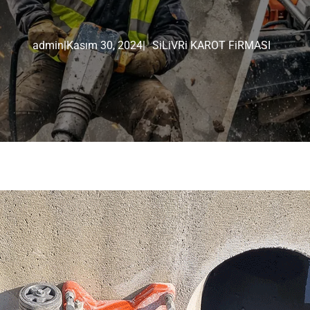
admin
|
Kasım 30, 2024
|
SiLiVRi KAROT FiRMASI