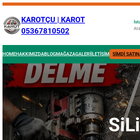
İçeriğe
geç
KAROTÇU | KAROT
İst
Ata
05367810502
HOME
HAKKIMIZDA
BLOG
MAĞAZA
GALERİ
İLETİŞİM
ŞİMDİ SATIN
SiL