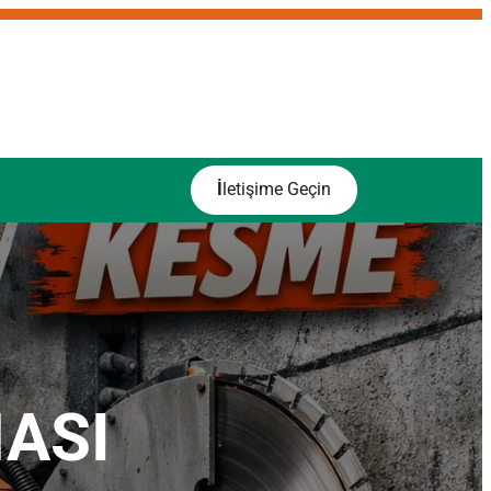
İ
letişime Geçin
MASI