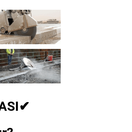
ASI
✔