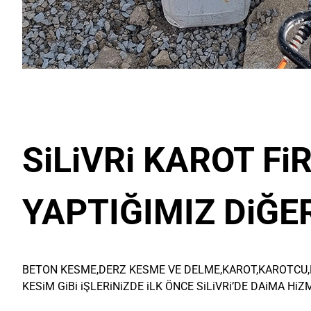
SiLiVRi KAROT F
YAPTIĞIMIZ DiĞE
BETON KESME,DERZ KESME VE DELME,KAROT,KAROTCU,
KESiM GiBi iŞLERiNiZDE iLK ÖNCE SiLiVRi’DE DAiMA HiZ