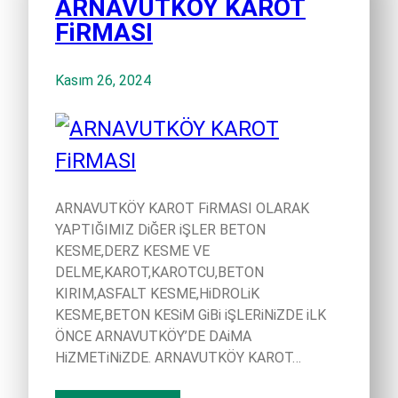
ARNAVUTKÖY KAROT
FiRMASI
Kasım 26, 2024
ARNAVUTKÖY KAROT FiRMASI OLARAK
YAPTIĞIMIZ DiĞER iŞLER BETON
KESME,DERZ KESME VE
DELME,KAROT,KAROTCU,BETON
KIRIM,ASFALT KESME,HiDROLiK
KESME,BETON KESiM GiBi iŞLERiNiZDE iLK
ÖNCE ARNAVUTKÖY’DE DAiMA
HiZMETiNiZDE. ARNAVUTKÖY KAROT…