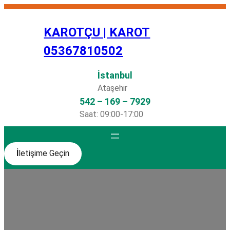
İçeriğe
geç
KAROTÇU | KAROT
05367810502
İstanbul
Ataşehir
542 – 169 – 7929
Saat: 09:00-17:00
İ
letişime Geçin