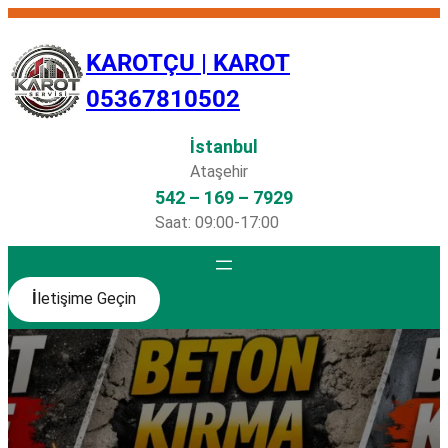
İçeriğe
geç
KAROTÇU | KAROT
05367810502
İstanbul
Ataşehir
542 – 169 – 7929
Saat: 09:00-17:00
İ
letişime Geçin