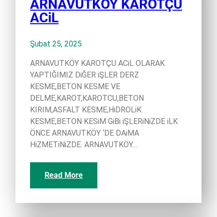
ARNAVUTKÖY KAROTÇU
ACiL
Şubat 25, 2025
ARNAVUTKÖY KAROTÇU ACiL OLARAK
YAPTIĞIMIZ DiĞER iŞLER DERZ
KESME,BETON KESME VE
DELME,KAROT,KAROTCU,BETON
KIRIM,ASFALT KESME,HiDROLiK
KESME,BETON KESiM GiBi iŞLERiNiZDE iLK
ÖNCE ARNAVUTKÖY ‘DE DAiMA
HiZMETiNiZDE. ARNAVUTKÖY…
Read More