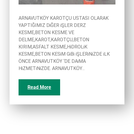
ARNAVUTKÖY KAROTÇU USTASI OLARAK
YAPTIĞIMIZ DiĞER iŞLER DERZ
KESME,BETON KESME VE
DELME,KAROT,KAROTÇU,BETON
KIRIM,ASFALT KESME,HiDROLiK
KESME,BETON KESiM GiBi iŞLERiNiZDE iLK
ÖNCE ARNAVUTKÖY ‘DE DAiMA
HiZMETiNiZDE. ARNAVUTKÖY…
Read More