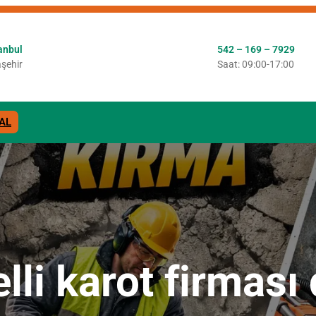
anbul
542 – 169 – 7929
şehir
Saat: 09:00-17:00
AL
telli karot firmas