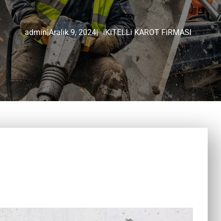
admin
|
Aralık 9, 2024
|
iKiTELLi KAROT FiRMASI