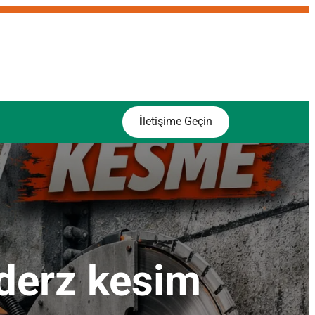
İ
letişime Geçin
ı derz kesim