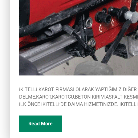
iKiTELLi KAROT FiRMASI OLARAK YAPTIĞIMIZ DiĞE
DELME,KAROT,KAROTCU,BETON KIRIM,ASFALT KESME,
iLK ÖNCE iKiTELLi’DE DAiMA HiZMETiNiZDE. iKiTELL
Read More