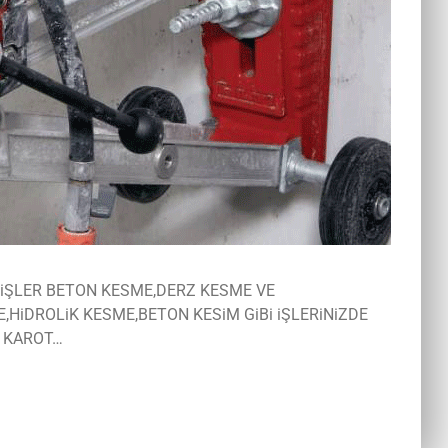
R iŞLER BETON KESME,DERZ KESME VE
HiDROLiK KESME,BETON KESiM GiBi iŞLERiNiZDE
i KAROT…