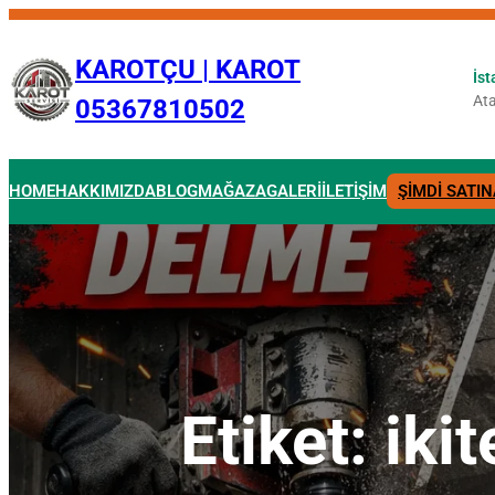
İçeriğe
geç
KAROTÇU | KAROT
İst
Ata
05367810502
HOME
HAKKIMIZDA
BLOG
MAĞAZA
GALERİ
İLETİŞİM
ŞİMDİ SATIN
Etiket:
iki