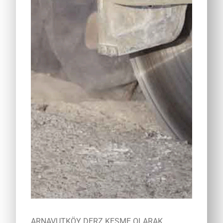
ARNAVUTKÖY DERZ KESME OLARAK