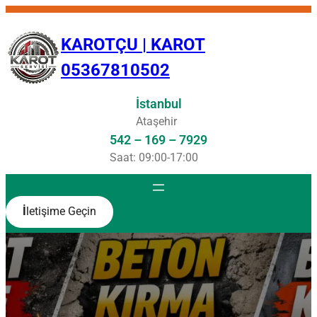
İçeriğe
geç
KAROTÇU | KAROT
05367810502
İstanbul
Ataşehir
542 – 169 – 7929
Saat: 09:00-17:00
İ
letişime Geçin