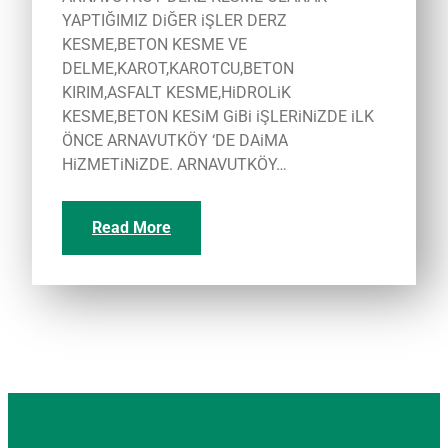
YAPTIĞIMIZ DiĞER iŞLER DERZ
KESME,BETON KESME VE
DELME,KAROT,KAROTCU,BETON
KIRIM,ASFALT KESME,HiDROLiK
KESME,BETON KESiM GiBi iŞLERiNiZDE iLK
ÖNCE ARNAVUTKÖY ‘DE DAiMA
HiZMETiNiZDE. ARNAVUTKÖY…
Read More